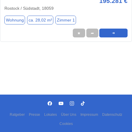
195.281 €
Rostock / Südstadt, 18059
Wohnung
ca. 28,02 m²
Zimmer 1
★
➦
➜
Ratgeber
Presse
Lokales
Über Uns
Impressum
Datenschutz
Cookies