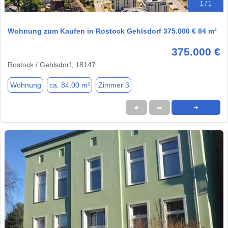
1 / 1
Wohnung zum Kaufen in Rostock Gehlsdorf 375.000 € 84 m²
375.000 €
Rostock / Gehlsdorf, 18147
Wohnung
ca. 84,00 m²
Zimmer 3
★
➦
➜