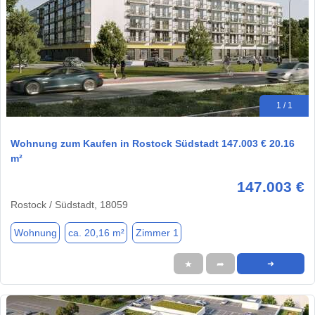
1 / 1
Wohnung zum Kaufen in Rostock Südstadt 147.003 € 20.16
m²
147.003 €
Rostock / Südstadt, 18059
Wohnung
ca. 20,16 m²
Zimmer 1
★
➦
➜