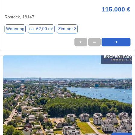
115.000 €
Rostock, 18147
Wohnung
ca. 62,00 m²
Zimmer 3
★
➦
➜