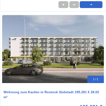
★
➦
➜
1 / 1
Wohnung zum Kaufen in Rostock Südstadt 195.281 € 28.02
m²