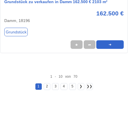
Grundstück zu verkaufen in Damm 162.500 € 2103 m²
162.500 €
Damm, 18196
Grundstück
★
➦
➜
1 - 10 von 70
1
2
3
4
5
❯
❯❯