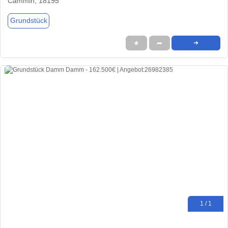
Cammin, 18195
Grundstück
★
➦
➜
1 / 1