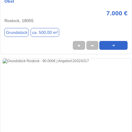
Obst
7.000 €
Rostock, 18055
Grundstück
ca. 500,00 m²
★
➦
➜