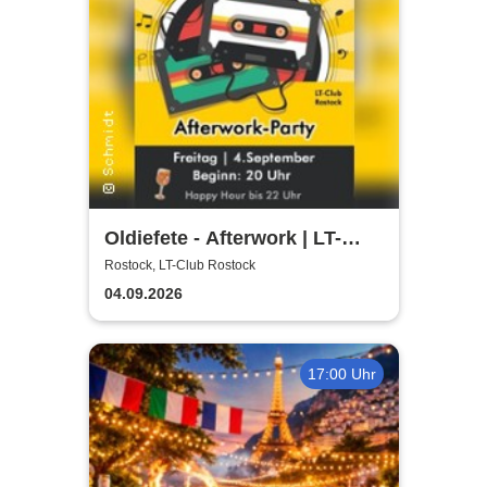
Oldiefete - Afterwork | LT-
Club Rostock
Rostock, LT-Club Rostock
04.09.2026
17:00 Uhr