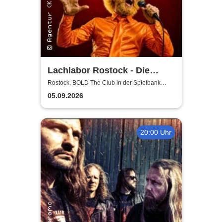
Lachlabor Rostock - Die
Comedy-Testbühne im BOLD
Rostock, BOLD The Club in der Spielbank
Rostock
The Club
05.09.2026
20:00 Uhr