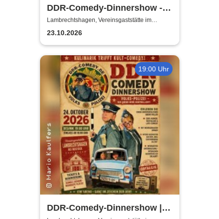
DDR-Comedy-Dinnershow -
ZUSATZSHOW
Lambrechtshagen, Vereinsgaststätte im
Gemeindezentrum Lambrechtshagen
23.10.2026
19:00 Uhr
DDR-Comedy-Dinnershow |