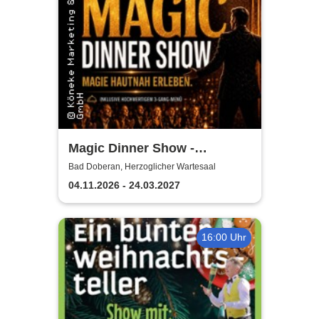
Magic Dinner Show -
Exklusive
Bad Doberan, Herzoglicher Wartesaal
Erlebnisgastronomie | Seit 14
04.11.2026 - 24.03.2027
Jahren & über 500 Magic
Dinner Shows
16:00 Uhr