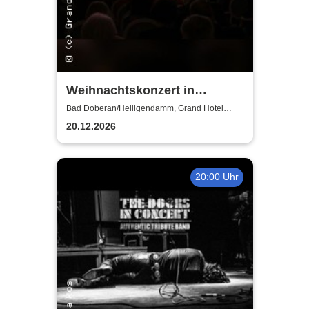
Weihnachtskonzert in
Heiligendamm - Talente der
Bad Doberan/Heiligendamm, Grand Hotel
Heiligendamm
Young Academy Rostock
20.12.2026
20:00 Uhr