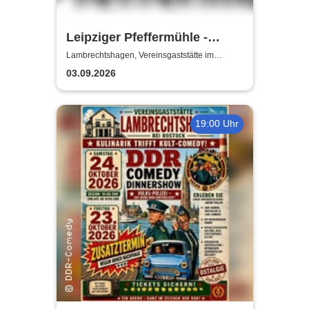
Leipziger Pfeffermühle -
Satire mit Biss
Lambrechtshagen, Vereinsgaststätte im
Gemeindezentrum Lambrechtshagen
03.09.2026
19:00 Uhr