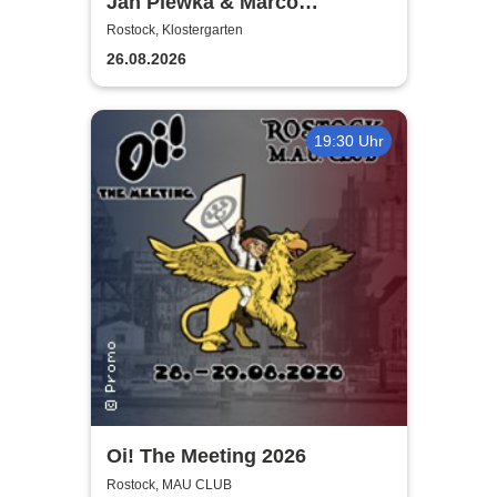
Jan Plewka & Marco
Schmedtje - Between the
Rostock, Klostergarten
Lights
26.08.2026
19:30 Uhr
Oi! The Meeting 2026
Rostock, MAU CLUB