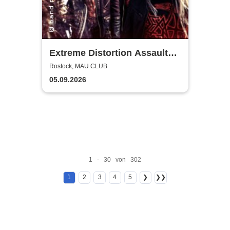
Extreme Distortion Assault
XV
Rostock, MAU CLUB
05.09.2026
1 - 30 von 302
1
2
3
4
5
❯
❯❯