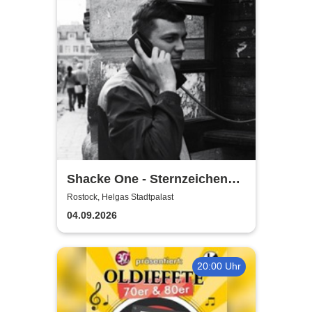
Shacke One - Sternzeichen
Boss Tour
Rostock, Helgas Stadtpalast
04.09.2026
20:00 Uhr