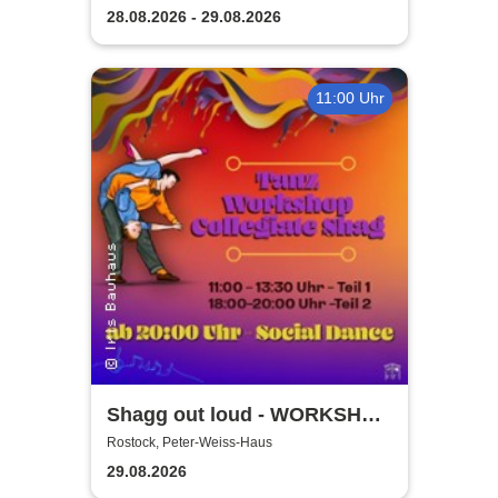
28.08.2026 - 29.08.2026
11:00 Uhr
Shagg out loud - WORKSHOP
+ Social Dance | Peter Weiss
Rostock, Peter-Weiss-Haus
Haus Rostock
29.08.2026