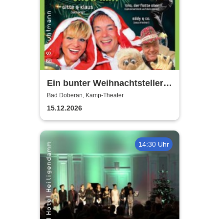
Ein bunter Weihnachtsteller
mit Gitte & Klaus, Eddy & Co
Bad Doberan, Kamp-Theater
15.12.2026
14:30 Uhr