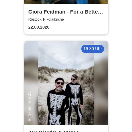
Giora Feidman - For a Better
World
Rostock, Nikolaikirche
22.08.2026
19:30 Uhr