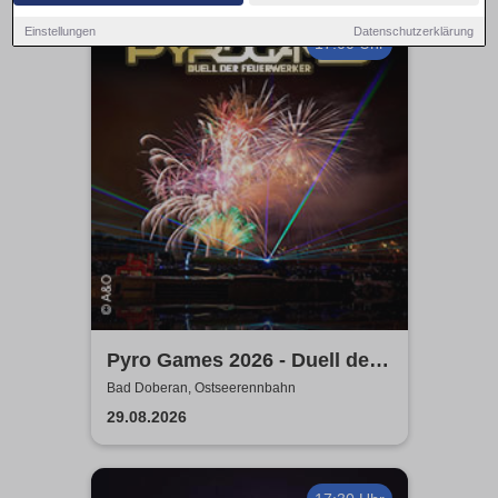
Einstellungen
Datenschutzerklärung
17:00 Uhr
Pyro Games 2026 - Duell der
Feuerwerker
Bad Doberan, Ostseerennbahn
29.08.2026