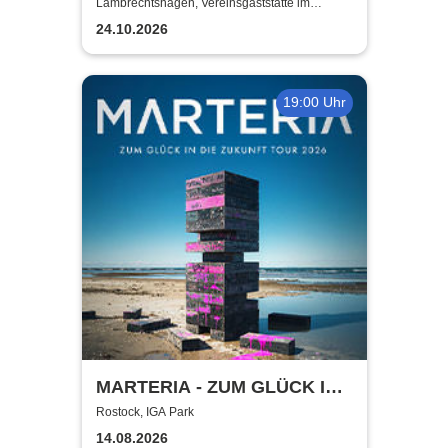
Kulinarik trifft Kult-Comedy
Lambrechtshagen, Vereinsgaststätte im
Gemeindezentrum Lambrechtshagen
24.10.2026
19:00 Uhr
MARTERIA - ZUM GLÜCK IN
DIE ZUKUNFT TOUR 2026
Rostock, IGA Park
14.08.2026