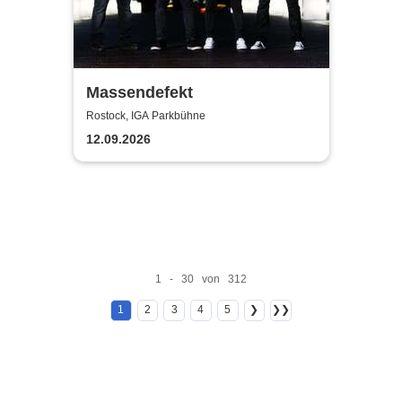
Massendefekt
Rostock, IGA Parkbühne
12.09.2026
1 - 30 von 312
1
2
3
4
5
❯
❯❯