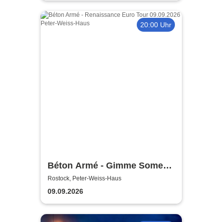
20:00 Uhr
Béton Armé - Gimme Some
Action presents
Rostock, Peter-Weiss-Haus
09.09.2026