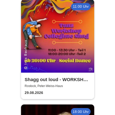
11:00 Uhr
Shagg out loud - WORKSHOP
+ Social Dance | Peter Weiss
Rostock, Peter-Weiss-Haus
Haus Rostock
29.08.2026
18:00 Uhr