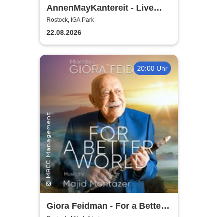
AnnenMayKantereit - Live
2026
Rostock, IGA Park
22.08.2026
20:00 Uhr
Giora Feidman - For a Better