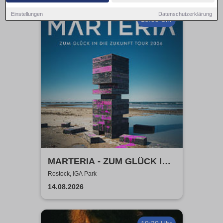
Einstellungen
Datenschutzerklärung
19:00 Uhr
MARTERIA - ZUM GLÜCK IN
DIE ZUKUNFT TOUR 2026
Rostock, IGA Park
14.08.2026