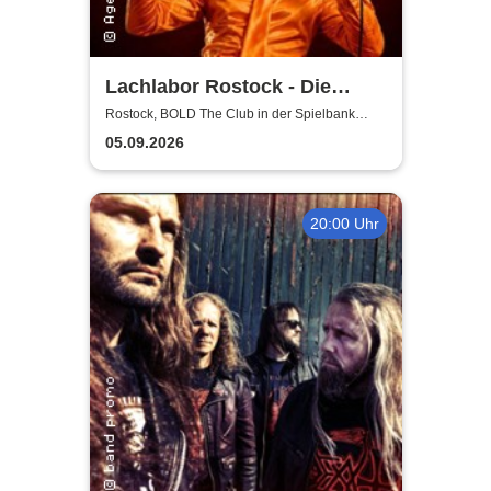
Lachlabor Rostock - Die
Comedy-Testbühne im BOLD
Rostock, BOLD The Club in der Spielbank
Rostock
The Club
05.09.2026
20:00 Uhr