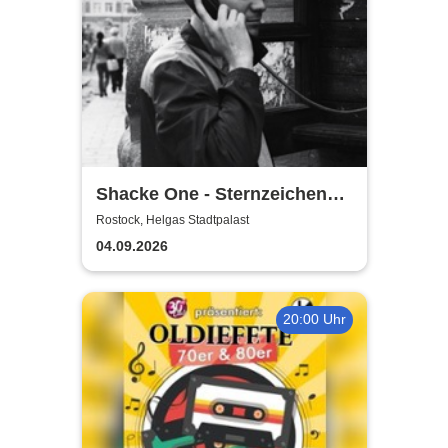
Shacke One - Sternzeichen
Boss Tour
Rostock, Helgas Stadtpalast
04.09.2026
20:00 Uhr