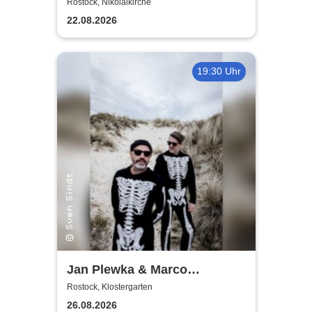
World
Rostock, Nikolaikirche
22.08.2026
19:30 Uhr
Jan Plewka & Marco
Schmedtje - Between the
Rostock, Klostergarten
Lights
26.08.2026