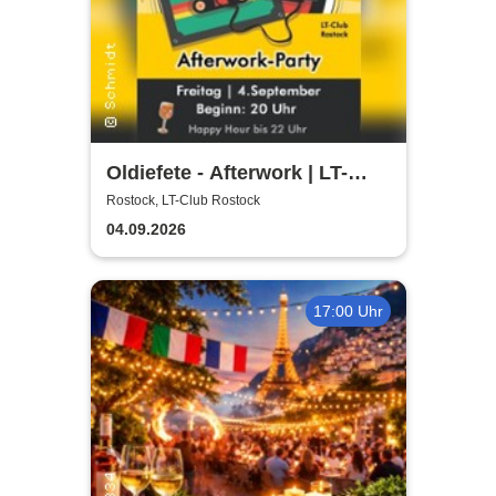
Oldiefete - Afterwork | LT-
Club Rostock
Rostock, LT-Club Rostock
04.09.2026
17:00 Uhr