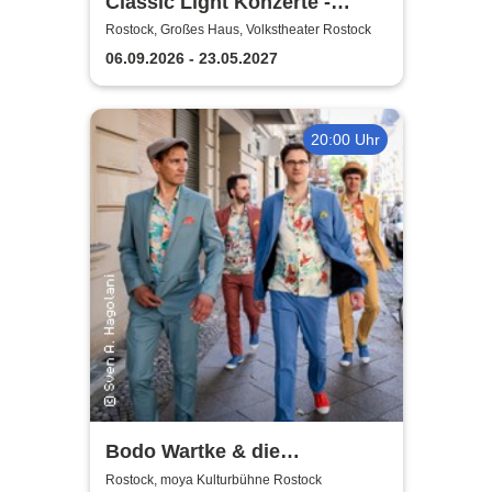
Classic Light Konzerte -
Volkstheater Rostock
Rostock, Großes Haus, Volkstheater Rostock
06.09.2026 - 23.05.2027
20:00 Uhr
Bodo Wartke & die
SchönenGutenA-Band - In
Rostock, moya Kulturbühne Rostock