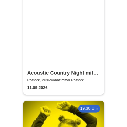
Acoustic Country Night mit
Alina Sebastian & David
Rostock, Musikwohnzimmer Rostock
Tarakona | Musikwohnzimmer
11.09.2026
Rostock
19:30 Uhr