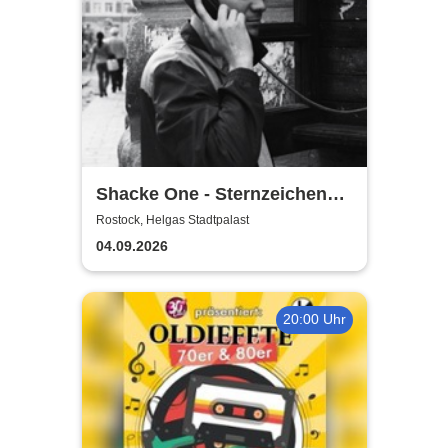
Shacke One - Sternzeichen
Boss Tour
Rostock, Helgas Stadtpalast
04.09.2026
20:00 Uhr