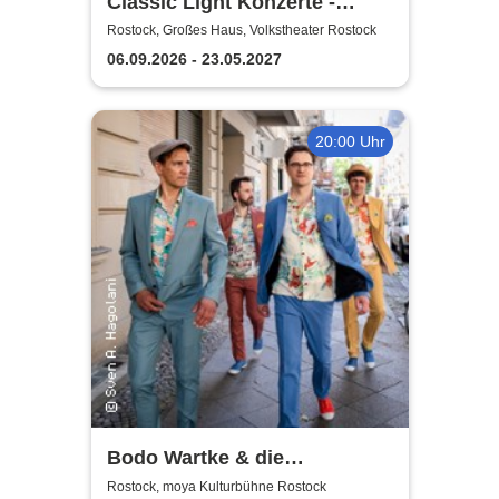
Classic Light Konzerte -
Volkstheater Rostock
Rostock, Großes Haus, Volkstheater Rostock
06.09.2026 - 23.05.2027
20:00 Uhr
Bodo Wartke & die
SchönenGutenA-Band - In
Rostock, moya Kulturbühne Rostock