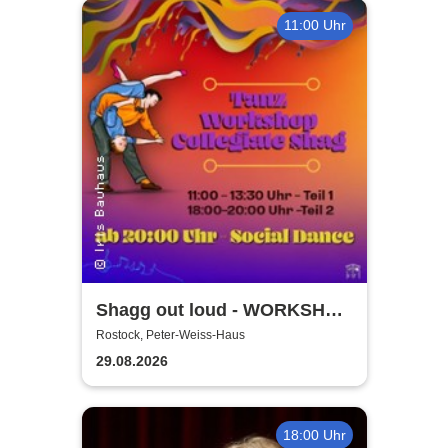
11:00 Uhr
Shagg out loud - WORKSHOP
+ Social Dance | Peter Weiss
Rostock, Peter-Weiss-Haus
Haus Rostock
29.08.2026
18:00 Uhr