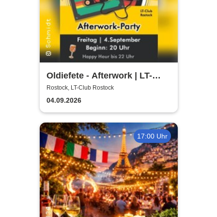
Oldiefete - Afterwork | LT-
Club Rostock
Rostock, LT-Club Rostock
04.09.2026
17:00 Uhr