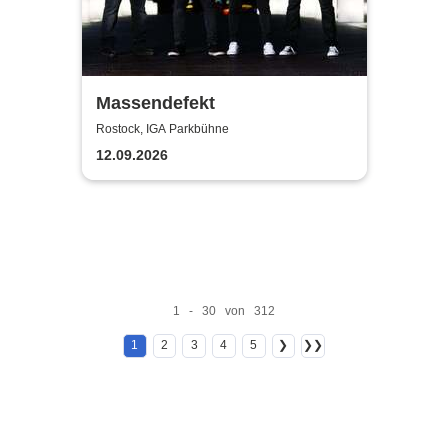
Massendefekt
Rostock, IGA Parkbühne
12.09.2026
1 - 30 von 312
1
2
3
4
5
❯
❯❯