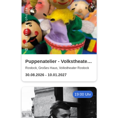
Puppenatelier - Volkstheater
Rostock
Rostock, Großes Haus, Volkstheater Rostock
30.08.2026 - 10.01.2027
19:00 Uhr