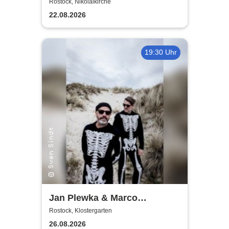
World
Rostock, Nikolaikirche
22.08.2026
19:30 Uhr
Jan Plewka & Marco
Schmedtje - Between the
Rostock, Klostergarten
Lights
26.08.2026