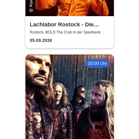
Lachlabor Rostock - Die
Comedy-Testbühne im BOLD
Rostock, BOLD The Club in der Spielbank
Rostock
The Club
05.09.2026
20:00 Uhr