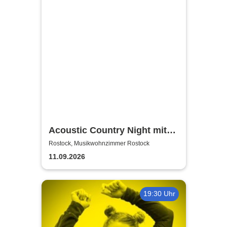
Acoustic Country Night mit
Alina Sebastian & David
Rostock, Musikwohnzimmer Rostock
Tarakona | Musikwohnzimmer
11.09.2026
Rostock
19:30 Uhr