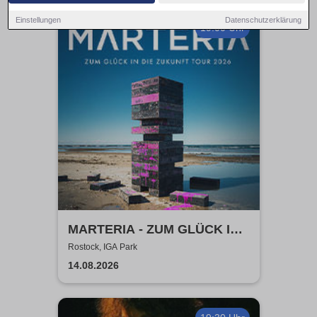
Einstellungen
Datenschutzerklärung
19:00 Uhr
MARTERIA - ZUM GLÜCK IN
DIE ZUKUNFT TOUR 2026
Rostock, IGA Park
14.08.2026