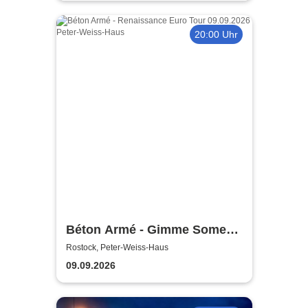
20:00 Uhr
Béton Armé - Gimme Some
Action presents
Rostock, Peter-Weiss-Haus
09.09.2026