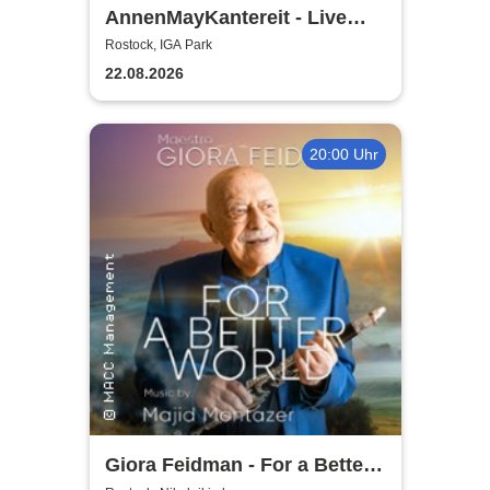
AnnenMayKantereit - Live
2026
Rostock, IGA Park
22.08.2026
20:00 Uhr
Giora Feidman - For a Better