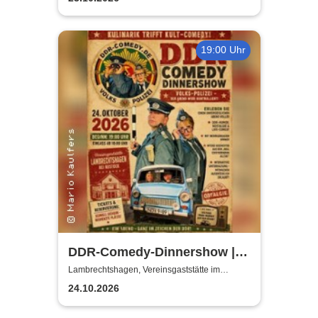
19:00 Uhr
DDR-Comedy-Dinnershow |
Kulinarik trifft Kult-Comedy
Lambrechtshagen, Vereinsgaststätte im
Gemeindezentrum Lambrechtshagen
24.10.2026