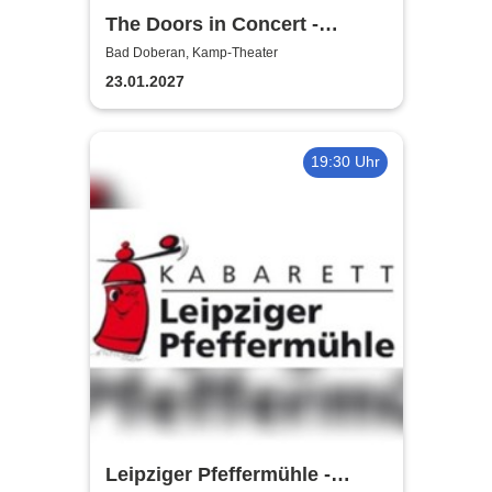
The Doors in Concert -
Authentic Tribute Band
Bad Doberan, Kamp-Theater
23.01.2027
19:30 Uhr
Leipziger Pfeffermühle -