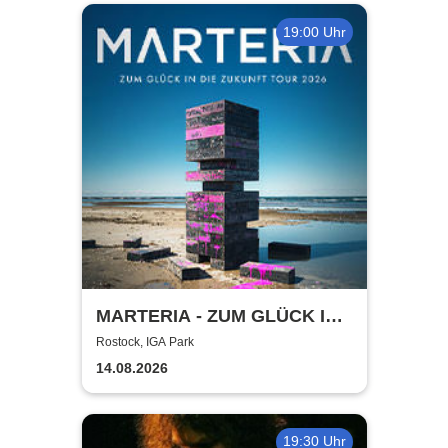
19:00 Uhr
MARTERIA - ZUM GLÜCK IN
DIE ZUKUNFT TOUR 2026
Rostock, IGA Park
14.08.2026
19:30 Uhr