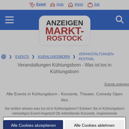
Event
Auto
Immo
Job
ANZEIGEN
MARKT-
ROSTOCK
VERANSTALTUNGEN-
❯
EVENTS
❯
KUEHLUNGSBORN
❯
FESTIVAL
Veranstaltungen Kühlungsborn - Was ist los in
Kühlungsborn
Events anlegen
Alle Events in Kühlungsborn - Konzerte, Theater, Comedy Open
Airs
Sie wollen wissen was los ist in Kühlungsborn? Erleben Sie in Kühlungsborn
vielseitiges Event-Angebot! Ob mitreißende Konzerte, inspirierende
Theateraufführungen oder aufregende Veranstaltungen in Kühlungsborn –
hier finden alles im Überblick und Tickets.
Alle Cookies akzeptieren
Alle Cookies ablehnen