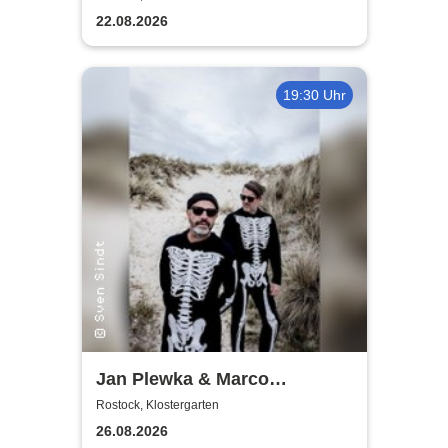
22.08.2026
19:30 Uhr
Jan Plewka & Marco
Schmedtje - Between the
Rostock, Klostergarten
Lights
26.08.2026