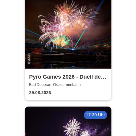
Pyro Games 2026 - Duell der
Feuerwerker
Bad Doberan, Ostseerennbahn
29.08.2026
17:30 Uhr