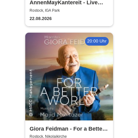
AnnenMayKantereit - Live
2026
Rostock, IGA Park
22.08.2026
20:00 Uhr
Giora Feidman - For a Better
World
Rostock, Nikolaikirche