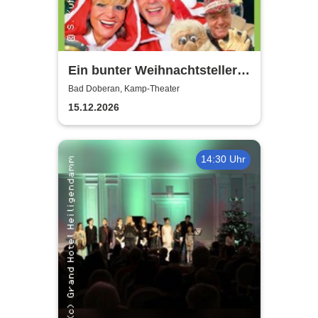
Ein bunter Weihnachtsteller
mit Gitte & Klaus, Eddy & Co
Bad Doberan, Kamp-Theater
15.12.2026
14:30 Uhr