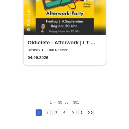
Oldiefete - Afterwork | LT-
Club Rostock
Rostock, LT-Club Rostock
04.09.2026
1 - 30 von 301
1
2
3
4
5
❯
❯❯