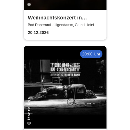
Weihnachtskonzert in
Heiligendamm - Talente der
Bad Doberan/Heiligendamm, Grand Hotel
Heiligendamm
Young Academy Rostock
20.12.2026
20:00 Uhr