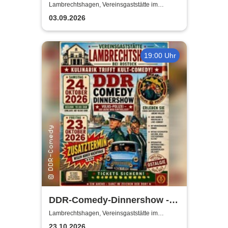
Satire mit Biss
Lambrechtshagen, Vereinsgaststätte im
Gemeindezentrum Lambrechtshagen
03.09.2026
19:00 Uhr
DDR-Comedy-Dinnershow -
ZUSATZSHOW
Lambrechtshagen, Vereinsgaststätte im
Gemeindezentrum Lambrechtshagen
23.10.2026