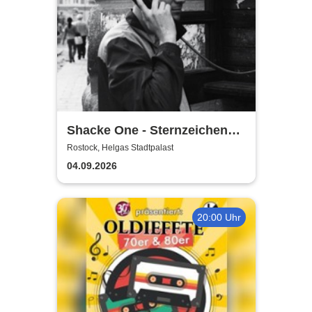
Shacke One - Sternzeichen
Boss Tour
Rostock, Helgas Stadtpalast
04.09.2026
20:00 Uhr