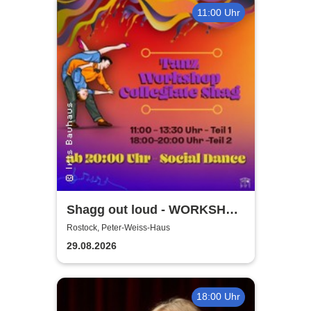
11:00 Uhr
Shagg out loud - WORKSHOP
+ Social Dance | Peter Weiss
Rostock, Peter-Weiss-Haus
Haus Rostock
29.08.2026
18:00 Uhr