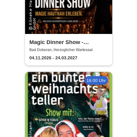
Magic Dinner Show -
Exklusive
Bad Doberan, Herzoglicher Wartesaal
Erlebnisgastronomie | Seit 14
04.11.2026 - 24.03.2027
Jahren & über 500 Magic
Dinner Shows
16:00 Uhr