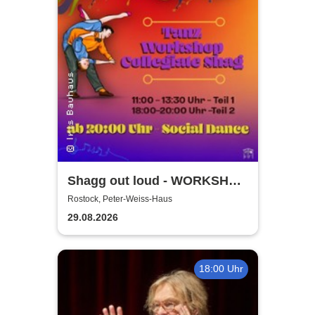
Shagg out loud - WORKSHOP
+ Social Dance | Peter Weiss
Rostock, Peter-Weiss-Haus
Haus Rostock
29.08.2026
18:00 Uhr