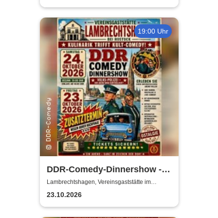
19:00 Uhr
DDR-Comedy-Dinnershow -
ZUSATZSHOW
Lambrechtshagen, Vereinsgaststätte im
Gemeindezentrum Lambrechtshagen
23.10.2026