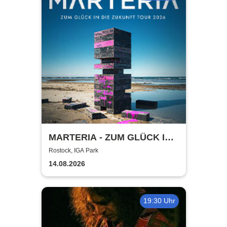
MARTERIA - ZUM GLÜCK IN
DIE ZUKUNFT TOUR 2026
Rostock, IGA Park
14.08.2026
19:30 Uhr