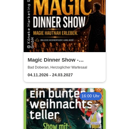
Magic Dinner Show -
Exklusive
Bad Doberan, Herzoglicher Wartesaal
Erlebnisgastronomie | Seit 14
04.11.2026 - 24.03.2027
Jahren & über 500 Magic
Dinner Shows
16:00 Uhr