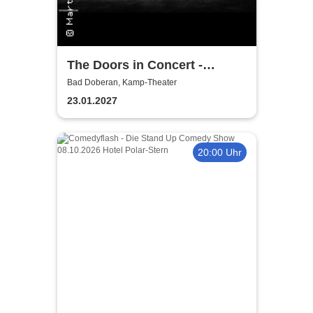
The Doors in Concert -
Authentic Tribute Band
Bad Doberan, Kamp-Theater
23.01.2027
20:00 Uhr