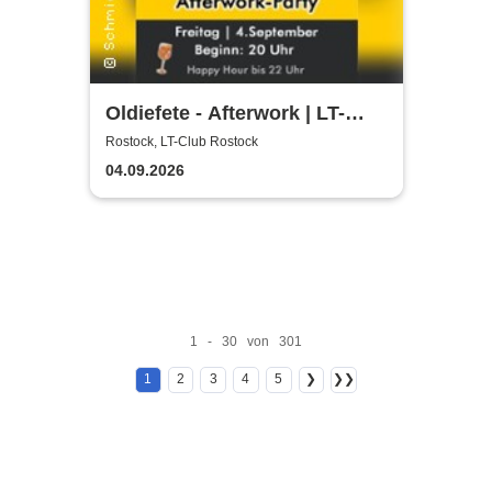
Oldiefete - Afterwork | LT-
Club Rostock
Rostock, LT-Club Rostock
04.09.2026
1 - 30 von 301
1
2
3
4
5
❯
❯❯