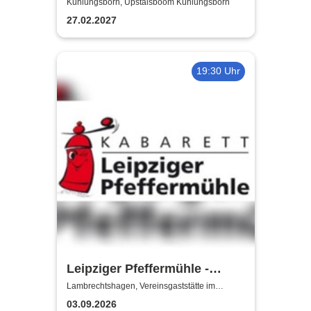
Special"
Kühlungsborn, Upstalsboom Kühlungsborn
27.02.2027
19:30 Uhr
Leipziger Pfeffermühle -
Satire mit Biss
Lambrechtshagen, Vereinsgaststätte im
Gemeindezentrum Lambrechtshagen
03.09.2026