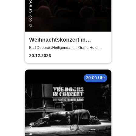
Weihnachtskonzert in
Heiligendamm - Talente der
Bad Doberan/Heiligendamm, Grand Hotel
Heiligendamm
Young Academy Rostock
20.12.2026
20:00 Uhr