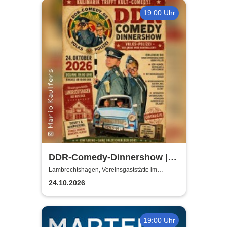
19:00 Uhr
DDR-Comedy-Dinnershow |
Kulinarik trifft Kult-Comedy
Lambrechtshagen, Vereinsgaststätte im
Gemeindezentrum Lambrechtshagen
24.10.2026
19:00 Uhr