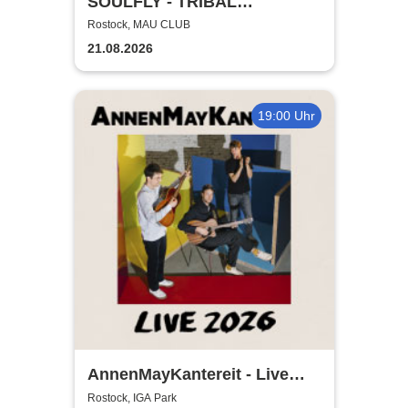
SOULFLY - TRIBAL
TECHNOLOGY TOUR 2026
Rostock, MAU CLUB
21.08.2026
19:00 Uhr
AnnenMayKantereit - Live
2026
Rostock, IGA Park