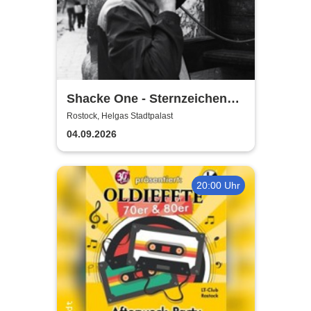
Shacke One - Sternzeichen
Boss Tour
Rostock, Helgas Stadtpalast
04.09.2026
20:00 Uhr