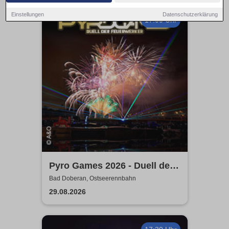
Einstellungen
Datenschutzerklärung
17:00 Uhr
Pyro Games 2026 - Duell der
Feuerwerker
Bad Doberan, Ostseerennbahn
29.08.2026