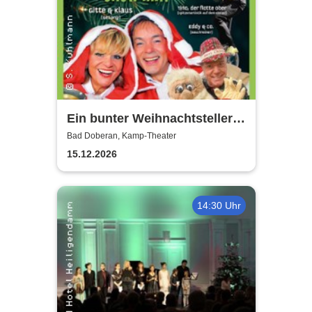
Ein bunter Weihnachtsteller
mit Gitte & Klaus, Eddy & Co
Bad Doberan, Kamp-Theater
15.12.2026
14:30 Uhr