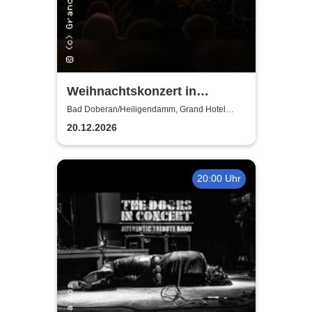
Weihnachtskonzert in
Heiligendamm - Talente der
Bad Doberan/Heiligendamm, Grand Hotel
Heiligendamm
Young Academy Rostock
20.12.2026
20:00 Uhr