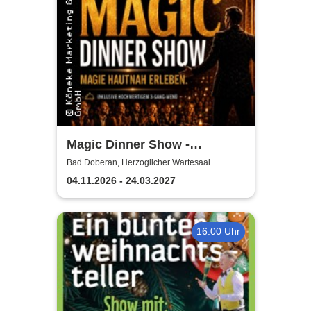
Magic Dinner Show -
Exklusive
Bad Doberan, Herzoglicher Wartesaal
Erlebnisgastronomie | Seit 14
04.11.2026 - 24.03.2027
Jahren & über 500 Magic
Dinner Shows
16:00 Uhr