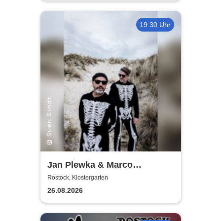
19:30 Uhr
Jan Plewka & Marco
Schmedtje - Between the
Rostock, Klostergarten
Lights
26.08.2026