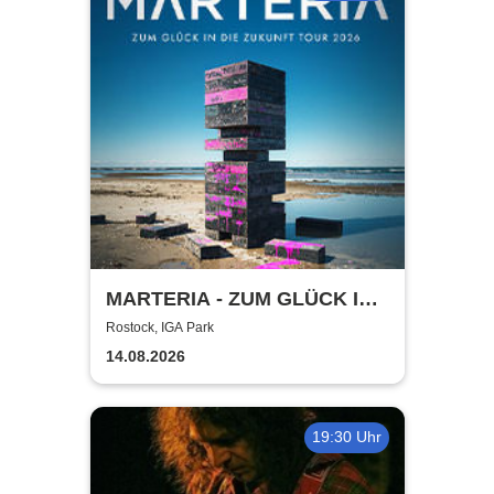
MARTERIA - ZUM GLÜCK IN
DIE ZUKUNFT TOUR 2026
Rostock, IGA Park
14.08.2026
19:30 Uhr