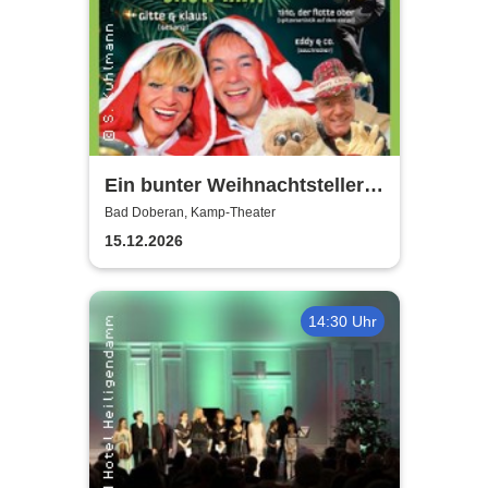
Ein bunter Weihnachtsteller
mit Gitte & Klaus, Eddy & Co
Bad Doberan, Kamp-Theater
15.12.2026
14:30 Uhr