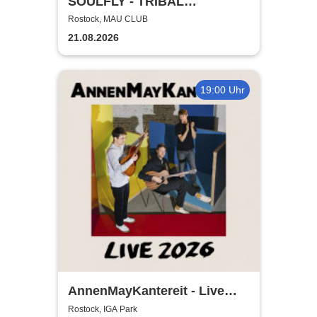
SOULFLY - TRIBAL
TECHNOLOGY TOUR 2026
Rostock, MAU CLUB
21.08.2026
19:00 Uhr
AnnenMayKantereit - Live
2026
Rostock, IGA Park