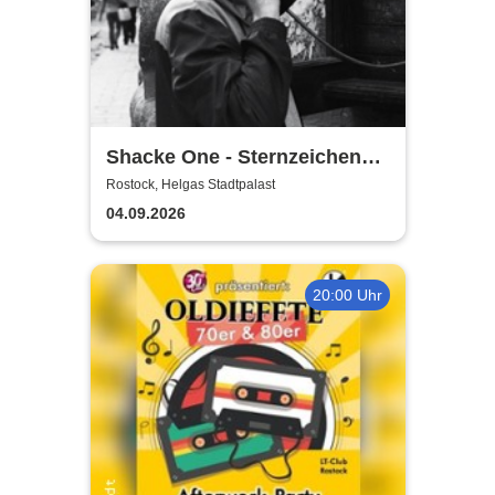
Shacke One - Sternzeichen
Boss Tour
Rostock, Helgas Stadtpalast
04.09.2026
20:00 Uhr