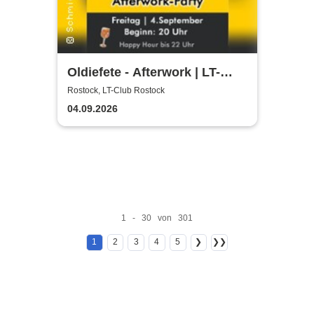
Oldiefete - Afterwork | LT-
Club Rostock
Rostock, LT-Club Rostock
04.09.2026
1 - 30 von 301
1
2
3
4
5
❯
❯❯