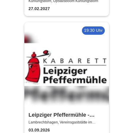
Special"
Kühlungsborn, Upstalsboom Kühlungsborn
27.02.2027
19:30 Uhr
Leipziger Pfeffermühle -
Satire mit Biss
Lambrechtshagen, Vereinsgaststätte im
Gemeindezentrum Lambrechtshagen
03.09.2026