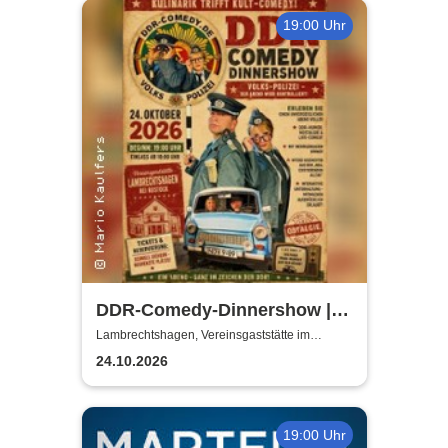
19:00 Uhr
DDR-Comedy-Dinnershow |
Kulinarik trifft Kult-Comedy
Lambrechtshagen, Vereinsgaststätte im
Gemeindezentrum Lambrechtshagen
24.10.2026
19:00 Uhr