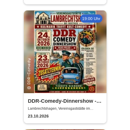
19:00 Uhr
DDR-Comedy-Dinnershow -
ZUSATZSHOW
Lambrechtshagen, Vereinsgaststätte im
Gemeindezentrum Lambrechtshagen
23.10.2026