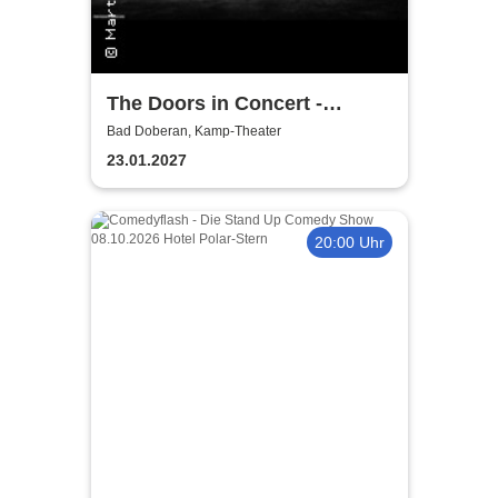
The Doors in Concert -
Authentic Tribute Band
Bad Doberan, Kamp-Theater
23.01.2027
20:00 Uhr