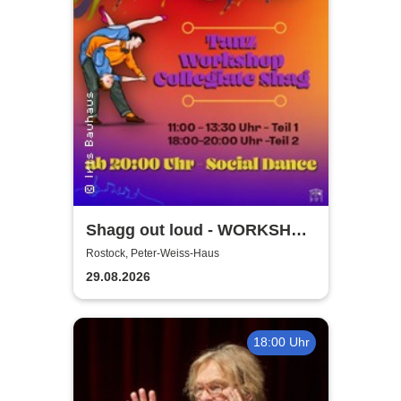
Shagg out loud - WORKSHOP
+ Social Dance | Peter Weiss
Rostock, Peter-Weiss-Haus
Haus Rostock
29.08.2026
18:00 Uhr