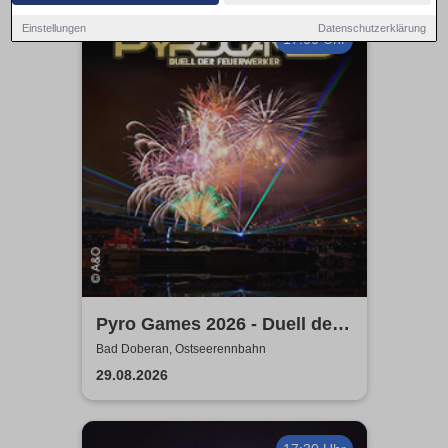
Einstellungen
Datenschutzerklärung
17:00 Uhr
Pyro Games 2026 - Duell der
Feuerwerker
Bad Doberan, Ostseerennbahn
29.08.2026