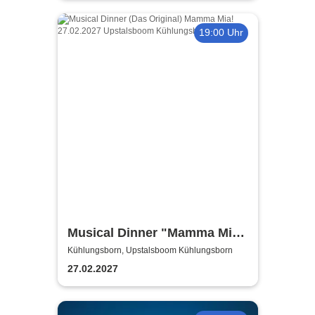
19:00 Uhr
Musical Dinner "Mamma Mia
Special"
Kühlungsborn, Upstalsboom Kühlungsborn
27.02.2027