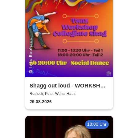
Shagg out loud - WORKSHOP
+ Social Dance | Peter Weiss
Rostock, Peter-Weiss-Haus
Haus Rostock
29.08.2026
18:00 Uhr