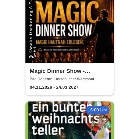
Magic Dinner Show -
Exklusive
Bad Doberan, Herzoglicher Wartesaal
Erlebnisgastronomie | Seit 14
04.11.2026 - 24.03.2027
Jahren & über 500 Magic
Dinner Shows
16:00 Uhr