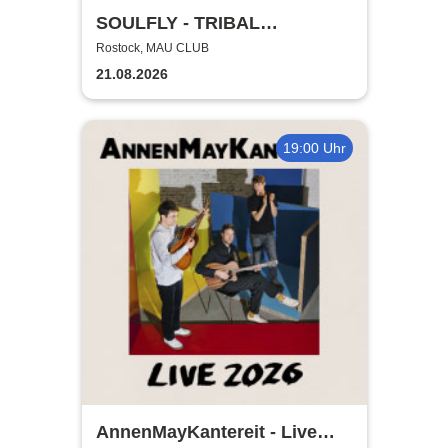
SOULFLY - TRIBAL
TECHNOLOGY TOUR 2026
Rostock, MAU CLUB
21.08.2026
19:00 Uhr
AnnenMayKantereit - Live