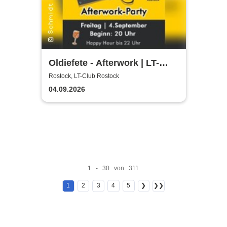
Oldiefete - Afterwork | LT-
Club Rostock
Rostock, LT-Club Rostock
04.09.2026
1 - 30 von 311
1
2
3
4
5
❯
❯❯