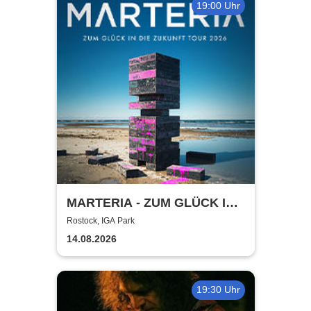
19:00 Uhr
MARTERIA - ZUM GLÜCK IN
DIE ZUKUNFT TOUR 2026
Rostock, IGA Park
14.08.2026
19:30 Uhr