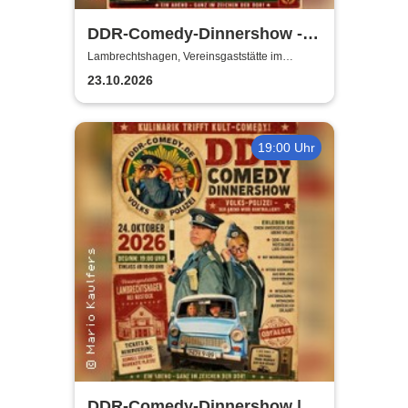
DDR-Comedy-Dinnershow -
ZUSATZSHOW
Lambrechtshagen, Vereinsgaststätte im
Gemeindezentrum Lambrechtshagen
23.10.2026
19:00 Uhr
DDR-Comedy-Dinnershow |