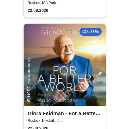
2026
Rostock, IGA Park
22.08.2026
20:00 Uhr
Giora Feidman - For a Better
World
Rostock, Nikolaikirche
22.08.2026