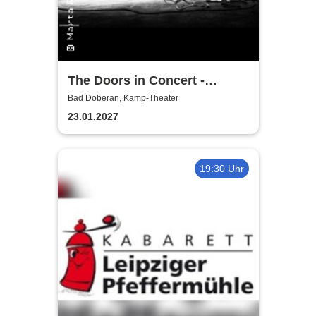
The Doors in Concert -
Authentic Tribute Band
Bad Doberan, Kamp-Theater
23.01.2027
19:30 Uhr