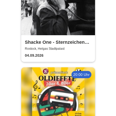
Shacke One - Sternzeichen
Boss Tour
Rostock, Helgas Stadtpalast
04.09.2026
20:00 Uhr