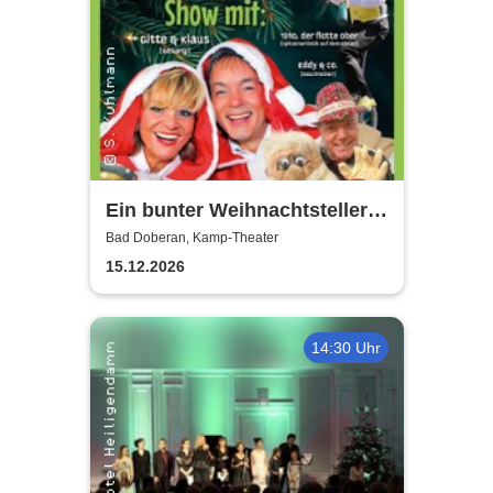
Ein bunter Weihnachtsteller
mit Gitte & Klaus, Eddy & Co
Bad Doberan, Kamp-Theater
15.12.2026
14:30 Uhr