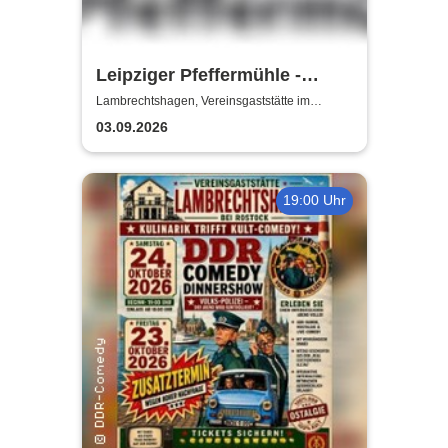
Leipziger Pfeffermühle -
Satire mit Biss
Lambrechtshagen, Vereinsgaststätte im
Gemeindezentrum Lambrechtshagen
03.09.2026
19:00 Uhr