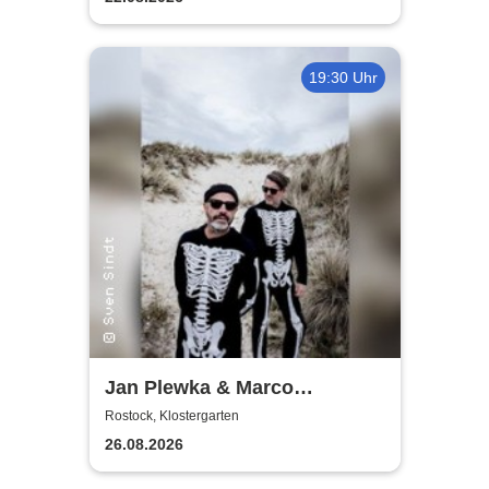
19:30 Uhr
Jan Plewka & Marco
Schmedtje - Between the
Rostock, Klostergarten
Lights
26.08.2026