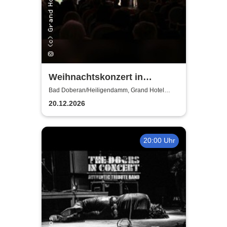
Weihnachtskonzert in
Heiligendamm - Talente der
Bad Doberan/Heiligendamm, Grand Hotel
Heiligendamm
Young Academy Rostock
20.12.2026
20:00 Uhr