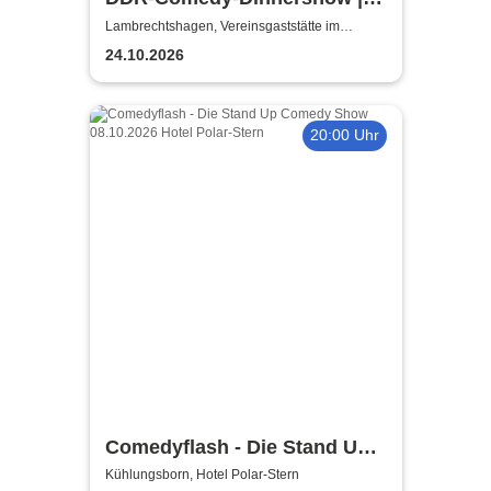
Kulinarik trifft Kult-Comedy
Lambrechtshagen, Vereinsgaststätte im
Gemeindezentrum Lambrechtshagen
24.10.2026
20:00 Uhr
Comedyflash - Die Stand Up
Comedy Show in Ostseebad
Kühlungsborn, Hotel Polar-Stern