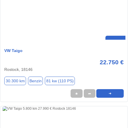
VW Taigo
22.750 €
Rostock, 18146
30.300 km
Benzin
81 kw (110 PS)
★
➦
➜