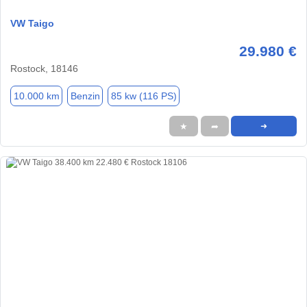
VW Taigo
29.980 €
Rostock, 18146
10.000 km
Benzin
85 kw (116 PS)
★
➦
➜