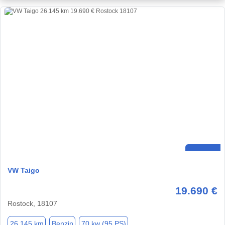
VW Taigo
19.690 €
Rostock, 18107
26.145 km
Benzin
70 kw (95 PS)