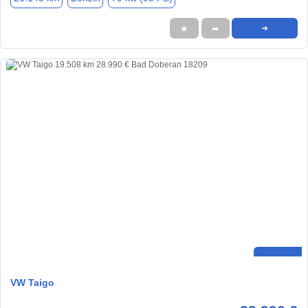
★
➦
➜
VW Taigo