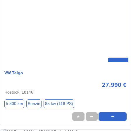
VW Taigo
27.990 €
Rostock, 18146
5.800 km
Benzin
85 kw (116 PS)
★
➦
➜