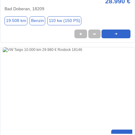
28.990 €
Bad Doberan, 18209
19.508 km
Benzin
110 kw (150 PS)
★
➦
➜