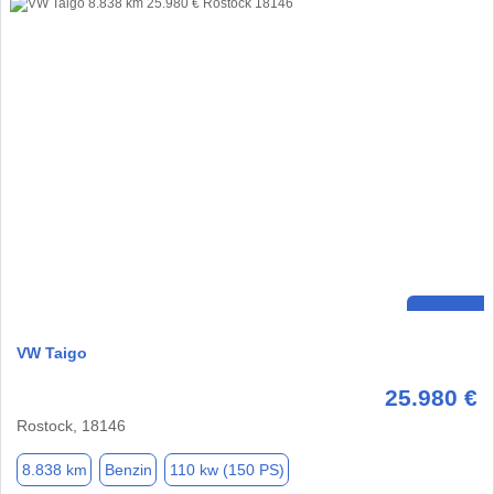
VW Taigo
25.980 €
Rostock, 18146
8.838 km
Benzin
110 kw (150 PS)