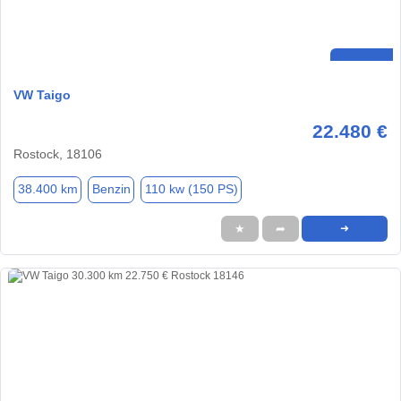
VW Taigo
22.480 €
Rostock, 18106
38.400 km
Benzin
110 kw (150 PS)
★
➦
➜