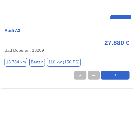
Audi A3
27.880 €
Bad Doberan, 18209
13.784 km
Benzin
110 kw (150 PS)
★
➦
➜