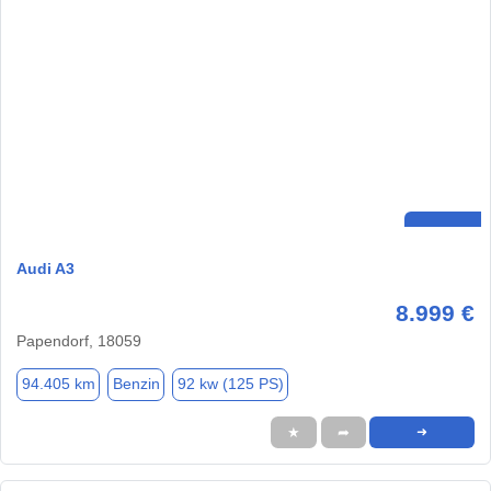
Audi A3
8.999 €
Papendorf, 18059
94.405 km
Benzin
92 kw (125 PS)
★
➦
➜