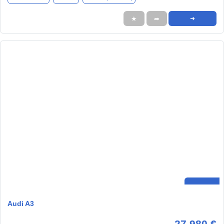
★
➦
➜
Audi A3
27.980 €