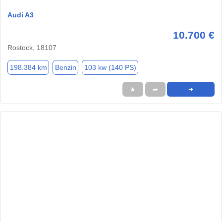
Audi A3
10.700 €
Rostock, 18107
198.384 km
Benzin
103 kw (140 PS)
★
➦
➜