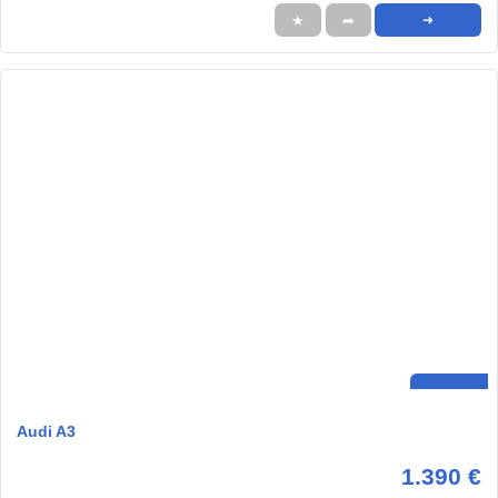
★
➦
➜
Audi A3
1.390 €