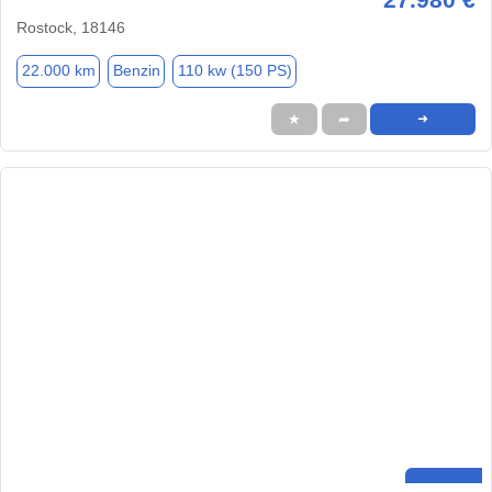
Rostock, 18146
22.000 km
Benzin
110 kw (150 PS)
★
➦
➜