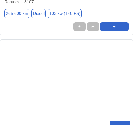
Rostock, 18107
265.600 km
Diesel
103 kw (140 PS)
★
➦
➜