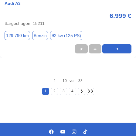
Audi A3
6.999 €
Bargeshagen, 18211
129.790 km
Benzin
92 kw (125 PS)
★
➦
➜
1 - 10 von 33
1
2
3
4
❯
❯❯