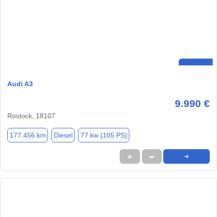
Audi A3
9.990 €
Rostock, 18107
177.456 km
Diesel
77 kw (105 PS)
★
➦
➜