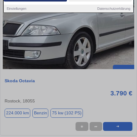
Einstellungen
Datenschutzerklärung
Skoda Octavia
3.790 €
Rostock, 18055
224.000 km
Benzin
75 kw (102 PS)
★
➦
➜