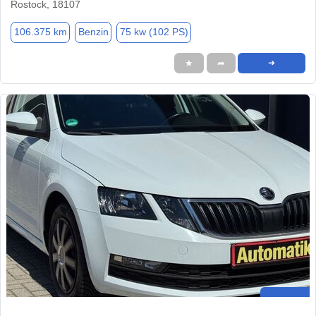
Rostock, 18107
106.375 km
Benzin
75 kw (102 PS)
★
➦
➜