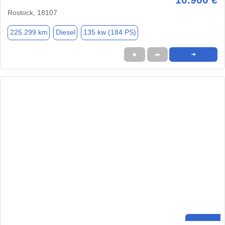
Rostock, 18107
225.299 km
Diesel
135 kw (184 PS)
★
➦
➜