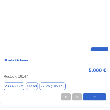
Skoda Octavia
5.000 €
Rostock, 18147
233.453 km
Diesel
77 kw (105 PS)
★
➦
➜