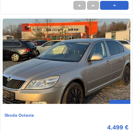
★
➦
➜
Skoda Octavia
4.499 €