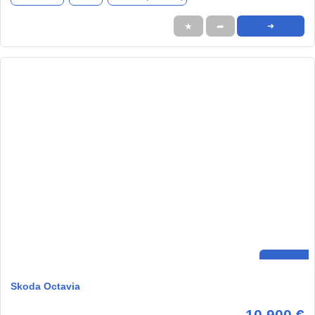
★
➦
➜
Skoda Octavia
10.900 €