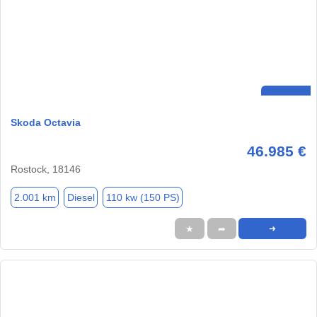
Skoda Octavia
46.985 €
Rostock, 18146
2.001 km
Diesel
110 kw (150 PS)
★
➦
➜