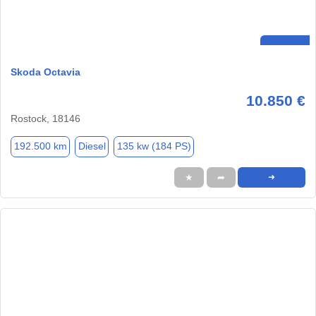
Skoda Octavia
10.850 €
Rostock, 18146
192.500 km
Diesel
135 kw (184 PS)
★
➦
➜