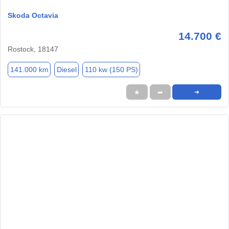
Skoda Octavia
14.700 €
Rostock, 18147
141.000 km
Diesel
110 kw (150 PS)
★
➦
➜