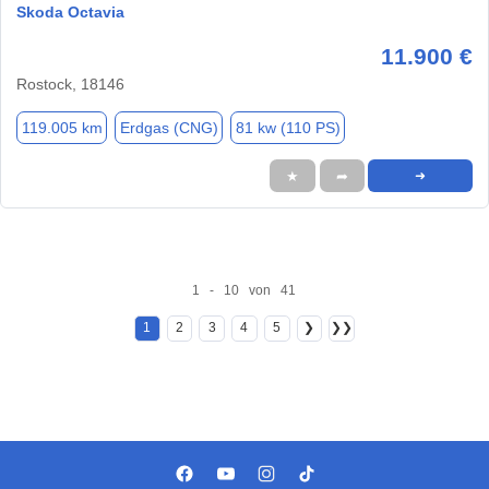
Skoda Octavia
11.900 €
Rostock, 18146
119.005 km
Erdgas (CNG)
81 kw (110 PS)
★
➦
➜
1 - 10 von 41
1
2
3
4
5
❯
❯❯