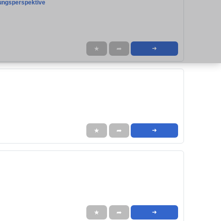
lungsperspektive
★
➦
➜
★
➦
➜
★
➦
➜