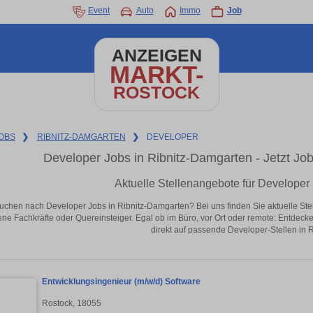
Event
Auto
Immo
Job
ANZEIGEN
MARKT-
ROSTOCK
OBS
❯
RIBNITZ-DAMGARTEN
❯
DEVELOPER
Developer Jobs in Ribnitz-Damgarten - Jetzt Jobs
Aktuelle Stellenangebote für Developer
uchen nach Developer Jobs in Ribnitz-Damgarten? Bei uns finden Sie aktuelle Stelle
ene Fachkräfte oder Quereinsteiger. Egal ob im Büro, vor Ort oder remote: Entdeck
direkt auf passende Developer-Stellen in 
Entwicklungsingenieur (m/w/d) Software
Rostock, 18055