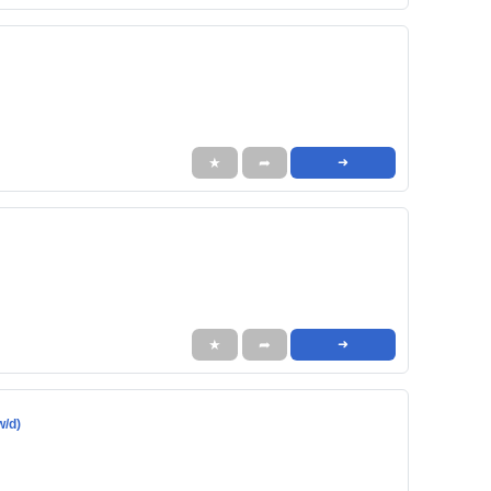
★
➦
➜
★
➦
➜
w/d)