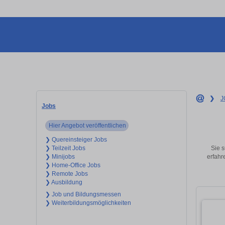
❯
J
Jobs
Hier Angebot veröffentlichen
❯ Quereinsteiger Jobs
Sie s
❯ Teilzeit Jobs
erfahr
❯ Minijobs
❯ Home-Office Jobs
❯ Remote Jobs
❯ Ausbildung
❯ Job und Bildungsmessen
❯ Weiterbildungsmöglichkeiten