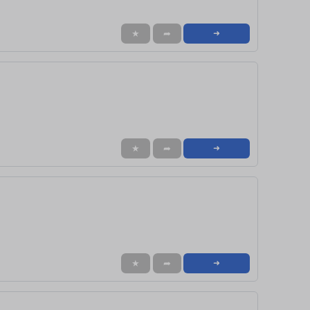
★
➦
➜
★
➦
➜
★
➦
➜