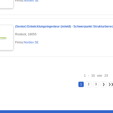
Firma:
Nordex SE
(Senior) Entwicklungsingenieur (m/w/d) - Schwerpunkt Strukturber
Rostock, 18055
Firma:
Nordex SE
1 - 10 von 23
1
2
3
❯
❯