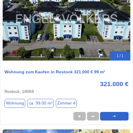
1 / 1
Wohnung zum Kaufen in Rostock 321.000 € 99 m²
321.000 €
Rostock, 18069
Wohnung
ca. 99,00 m²
Zimmer 4
★
➦
➜