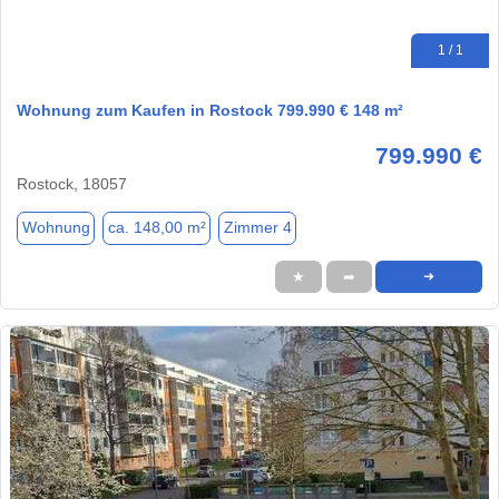
1 / 1
Wohnung zum Kaufen in Rostock 799.990 € 148 m²
799.990 €
Rostock, 18057
Wohnung
ca. 148,00 m²
Zimmer 4
★
➦
➜