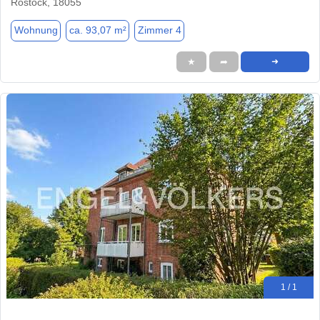
Rostock, 18055
Wohnung
ca. 93,07 m²
Zimmer 4
★
➦
➜
1 / 1