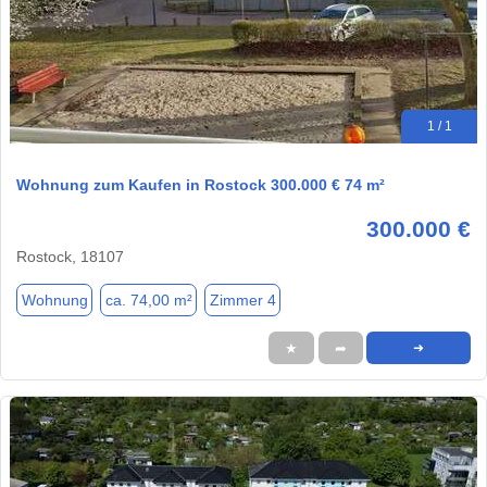
1 / 1
Wohnung zum Kaufen in Rostock 300.000 € 74 m²
300.000 €
Rostock, 18107
Wohnung
ca. 74,00 m²
Zimmer 4
★
➦
➜