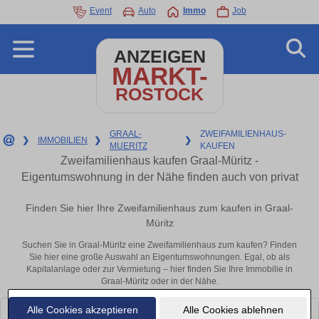
Event
Auto
Immo
Job
ANZEIGEN
MARKT-
ROSTOCK
GRAAL-
ZWEIFAMILIENHAUS-
❯
IMMOBILIEN
❯
❯
MUERITZ
KAUFEN
Zweifamilienhaus kaufen Graal-Müritz -
Eigentumswohnung in der Nähe finden auch von privat
Finden Sie hier Ihre Zweifamilienhaus zum kaufen in Graal-
Müritz
Suchen Sie in Graal-Müritz eine Zweifamilienhaus zum kaufen? Finden
Sie hier eine große Auswahl an Eigentumswohnungen. Egal, ob als
Kapitalanlage oder zur Vermietung – hier finden Sie Ihre Immobilie in
Graal-Müritz oder in der Nähe.
Alle Cookies akzeptieren
Alle Cookies ablehnen
Leider konnten wir derzeit keine passenden Objekte finden. Schauen Sie