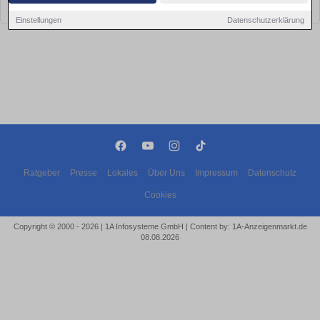
bald wieder vorbei!
Einstellungen
Datenschutzerklärung
Ratgeber
Presse
Lokales
Über Uns
Impressum
Datenschutz
Cookies
Copyright © 2000 - 2026 | 1A Infosysteme GmbH | Content by: 1A-Anzeigenmarkt.de
08.08.2026