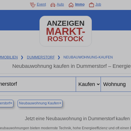
Event
Auto
Immo
Job
ANZEIGEN
MARKT-
ROSTOCK
MMOBILIEN
❯
DUMMERSTORF
❯
NEUBAUWOHNUNG-KAUFEN
Neubauwohnung kaufen in Dummerstorf – Energieef
×
×
rstorf
Neubauwohnung Kaufen
Jetzt eine Neubauwohnung in Dummerstorf kaufen
eubauwohnungen bieten modernste Technik, hohe Energieeffizienz und oft einen