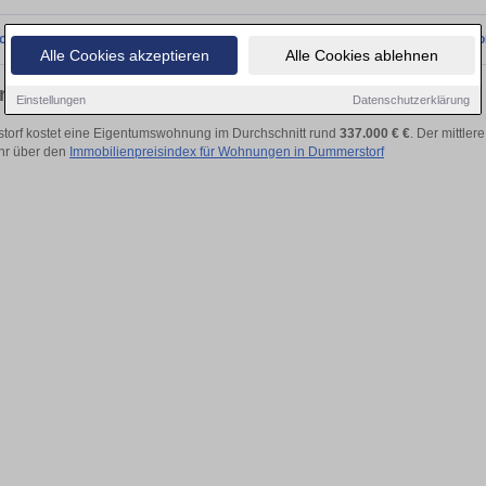
onnten wir derzeit keine passenden Objekte finden. Schauen Sie bald wieder vo
Alle Cookies akzeptieren
Alle Cookies ablehnen
g kaufen in Dummerstorf
Einstellungen
Datenschutzerklärung
torf kostet eine Eigentumswohnung im Durchschnitt rund
337.000 € €
. Der mittler
hr über den
Immobilienpreisindex für Wohnungen in Dummerstorf