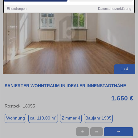
Einstellungen
Datenschutzerklärung
1 / 4
SANIERTER WOHNTRAUM IN IDEALER INNENSTADTNÄHE
1.650 €
Rostock, 18055
Wohnung
ca. 119,00 m²
Zimmer 4
Baujahr 1905
★
➦
➜