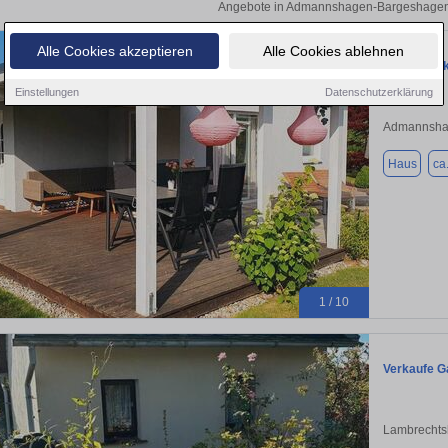
Angebote in Admannshagen-Bargeshagen 
Alle Cookies akzeptieren
Alle Cookies ablehnen
Grundstück
Einstellungen
Datenschutzerklärung
Admannsha
Haus
ca
1 / 10
Verkaufe G
Lambrechts