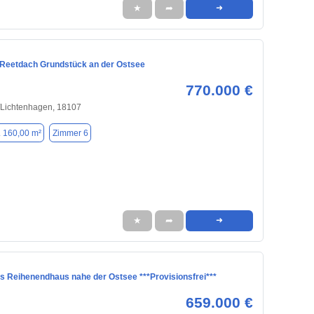
★
➦
➜
 Reetdach Grundstück an der Ostsee
770.000 €
/Lichtenhagen, 18107
. 160,00 m²
Zimmer 6
★
➦
➜
s Reihenendhaus nahe der Ostsee ***Provisionsfrei***
659.000 €