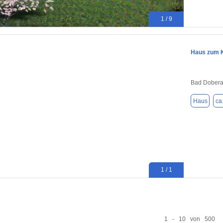
1 / 9
Haus zum K
Bad Dobera
Haus
ca
1 / 1
1 - 10 von 500