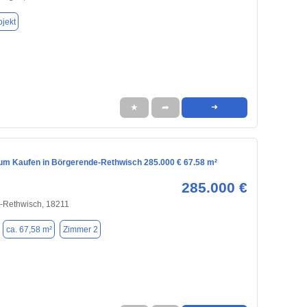
jekt
★
➦
➜
m Kaufen in Börgerende-Rethwisch 285.000 € 67.58 m²
285.000 €
-Rethwisch, 18211
ca. 67,58 m²
Zimmer 2