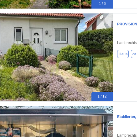
1 / 6
PROVISIONS
Lambrechts
Haus
ca
1 / 12
Etablierter
Lambrechts