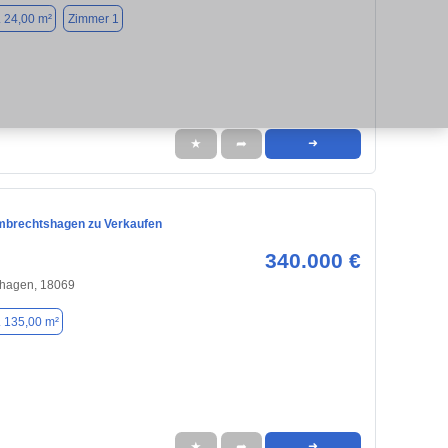
. 24,00 m²
Zimmer 1
★
➦
➜
mbrechtshagen zu Verkaufen
340.000 €
hagen, 18069
. 135,00 m²
★
➦
➜