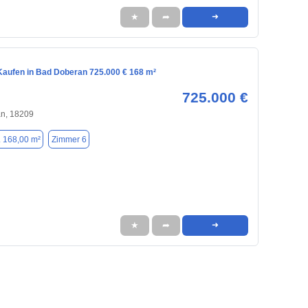
★
➦
➜
aufen in Bad Doberan 725.000 € 168 m²
725.000 €
n, 18209
. 168,00 m²
Zimmer 6
★
➦
➜