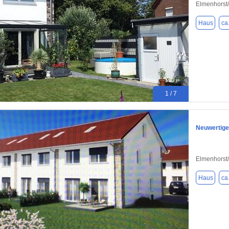
Elmenhorst
Haus
ca
1 / 7
Neuwertige
Elmenhorst
Haus
ca