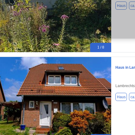
Haus
ca
1 / 8
Haus in La
Lambrechts
Haus
ca