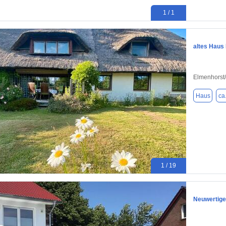
1 / 1
altes Haus
Elmenhorst
Haus
ca
1 / 19
Neuwertige