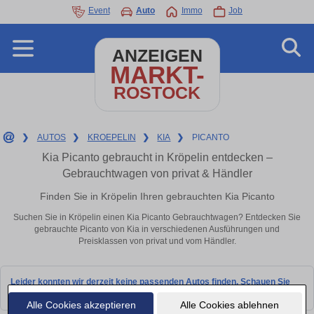
Event
Auto
Immo
Job
ANZEIGEN
MARKT-
ROSTOCK
❯
AUTOS
❯
KROEPELIN
❯
KIA
❯
PICANTO
Kia Picanto gebraucht in Kröpelin entdecken –
Gebrauchtwagen von privat & Händler
Finden Sie in Kröpelin Ihren gebrauchten Kia Picanto
Suchen Sie in Kröpelin einen Kia Picanto Gebrauchtwagen? Entdecken Sie
gebrauchte Picanto von Kia in verschiedenen Ausführungen und
Preisklassen von privat und vom Händler.
Leider konnten wir derzeit keine passenden Autos finden. Schauen Sie
bald wieder vorbei!
Alle Cookies akzeptieren
Alle Cookies ablehnen